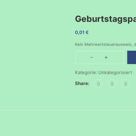
Geburtstagsp
0,01
€
Kein Mehrwertsteuerausweis, d
-
+
Geburtstagspart
170520261430
Kategorie:
Unkategorisiert
Menge
Share: