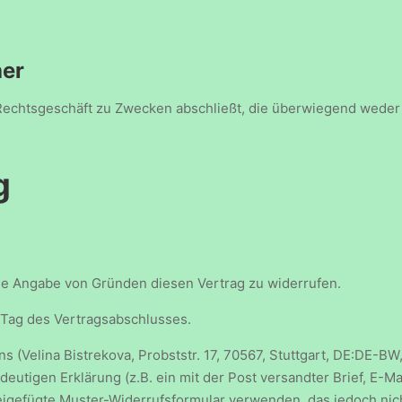
her
n Rechtsgeschäft zu Zwecken abschließt, die überwiegend weder
g
ne Angabe von Gründen diesen Vertrag zu widerrufen.
 Tag des Vertragsabschlusses.
 (Velina Bistrekova, Probststr. 17, 70567, Stuttgart, DE:DE-B
eutigen Erklärung (z.B. ein mit der Post versandter Brief, E-Ma
eigefügte Muster-Widerrufsformular verwenden, das jedoch nich