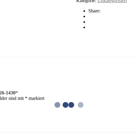
Kategorie:
Unkategorisiert
Menge
Share:
026-1430“
lder sind mit
*
markiert