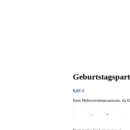
Geburtstagspar
0,01
€
Kein Mehrwertsteuerausweis, da K
-
+
Geburtstagsparty
31012026-
1430