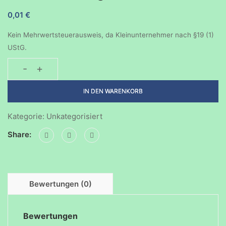
0,01
€
Kein Mehrwertsteuerausweis, da Kleinunternehmer nach §19 (1)
UStG.
-
+
Sonderveranstaltung:
Haus
IN DEN WARENKORB
der
Familie
Kategorie:
Unkategorisiert
in
Share:
Stuttgart
e.V.
Menge
Bewertungen (0)
Bewertungen