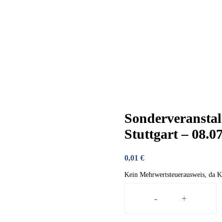
Sonderveranstal
Stuttgart – 08.0
0,01
€
Kein Mehrwertsteuerausweis, da K
-
+
Sonderveranstal
für
die