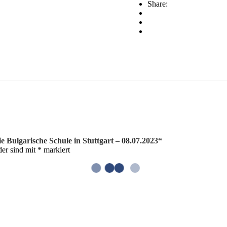
Share:
Bulgarische
Schule
in
Stuttgart
–
08.07.2023
Menge
e Bulgarische Schule in Stuttgart – 08.07.2023“
der sind mit
*
markiert