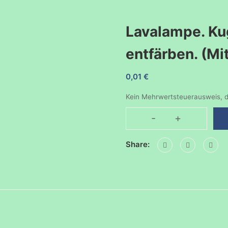
Lavalampe. Ku
entfärben. (Mi
0,01
€
Kein Mehrwertsteuerausweis, d
-
+
Lavalampe.
Kugelschreiberti
Share:
entfärben.
(Mittwoch)
Menge