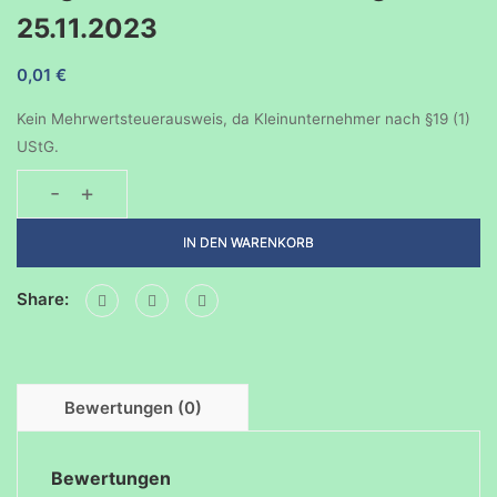
25.11.2023
0,01
€
Kein Mehrwertsteuerausweis, da Kleinunternehmer nach §19 (1)
UStG.
-
+
Sonderveranstaltung
für
IN DEN WARENKORB
die
Bulgarische
Share:
Schule
in
Stuttgart
–
Bewertungen (0)
25.11.2023
Menge
Bewertungen