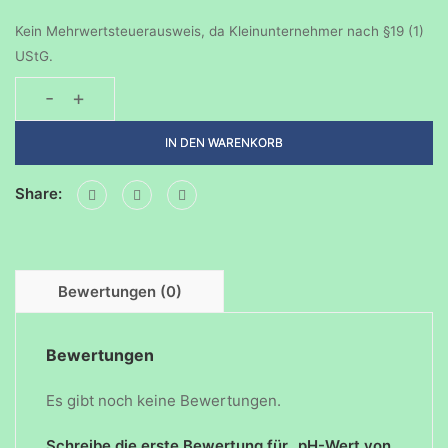
Kein Mehrwertsteuerausweis, da Kleinunternehmer nach §19 (1)
UStG.
-
+
pH-
Wert
IN DEN WARENKORB
von
Cola.
Share:
Saugwunder
Menge
Bewertungen (0)
Bewertungen
Es gibt noch keine Bewertungen.
Schreibe die erste Bewertung für „pH-Wert von