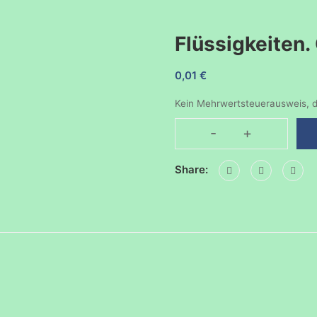
Flüssigkeiten
0,01
€
Kein Mehrwertsteuerausweis, d
-
+
Flüssigkeiten.
Öl-
Share:
Wasser
Lavalampe
Menge