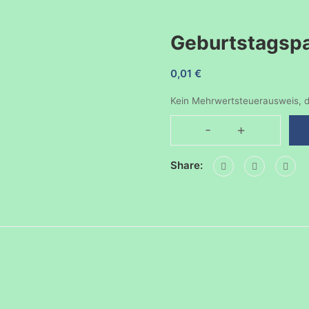
Geburtstagsp
0,01
€
Kein Mehrwertsteuerausweis, d
-
+
Geburtstagspart
22032025
Share:
Menge