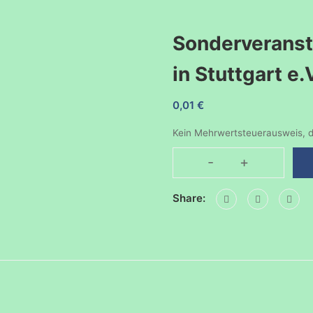
Sonderveranst
in Stuttgart e.
0,01
€
Kein Mehrwertsteuerausweis, d
-
+
Sonderveranstal
Haus
Share:
der
Familie
in
Stuttgart
e.V.
Menge