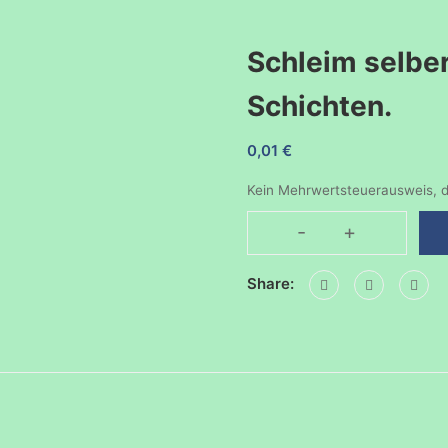
Schleim selbe
Schichten.
0,01
€
Kein Mehrwertsteuerausweis, d
-
+
Schleim
selber
Share:
machen.
Flüssige
Schichten.
Menge