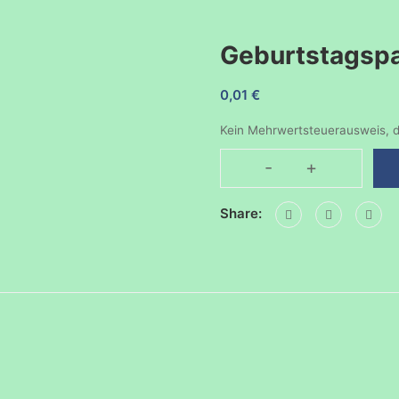
Geburtstagsp
0,01
€
Kein Mehrwertsteuerausweis, d
-
+
Geburtstagspart
20092025
Share:
Menge