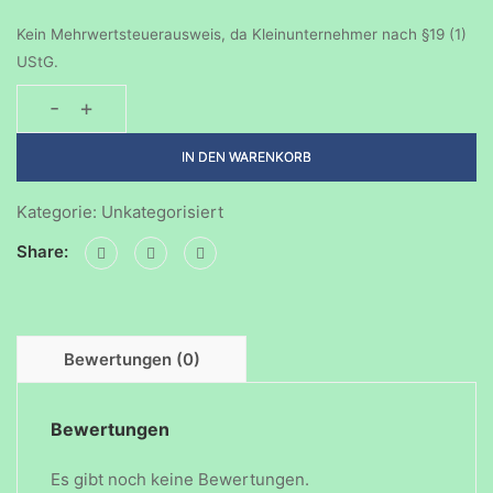
Kein Mehrwertsteuerausweis, da Kleinunternehmer nach §19 (1)
UStG.
-
+
Entdecken
mit
IN DEN WARENKORB
Forscherino
#2
Kategorie:
Unkategorisiert
Menge
Share:
Bewertungen (0)
Bewertungen
Es gibt noch keine Bewertungen.