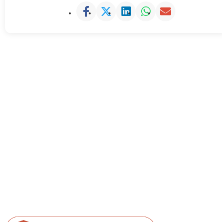
Forscherino KinderLab
Filderbahnplatz, 31, 70567, Stuttgart
Phone: +49-711-4400-9134
Email: info@forscherino-kinderlab.de