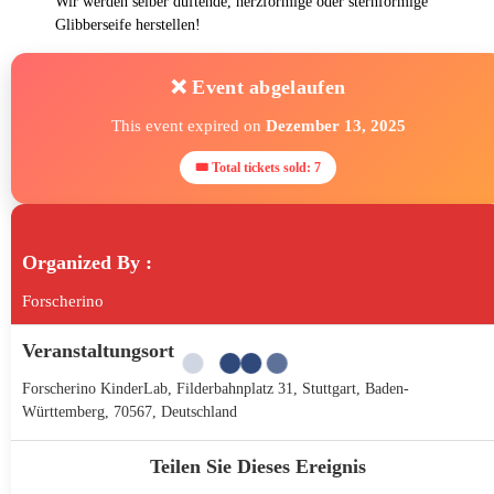
Wir werden selber duftende, herzförmige oder sternförmige
Glibberseife herstellen!
❌ Event abgelaufen
This event expired on
Dezember 13, 2025
🎟 Total tickets sold: 7
Organized By :
Forscherino
Veranstaltungsort
Forscherino KinderLab, Filderbahnplatz 31, Stuttgart, Baden-
Württemberg, 70567, Deutschland
Teilen Sie Dieses Ereignis