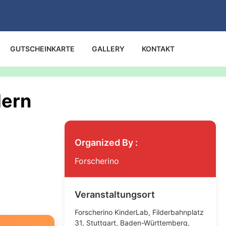
GUTSCHEINKARTE
GALLERY
KONTAKT
dern
Organized By :
Forscherino
Veranstaltungsort
Forscherino KinderLab, Filderbahnplatz
31, Stuttgart, Baden-Württemberg,