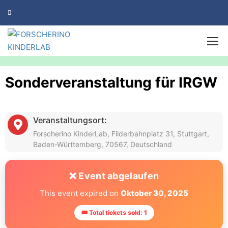
Sonderveranstaltung für IRGW
Veranstaltungsort:
Forscherino KinderLab, Filderbahnplatz 31, Stuttgart,
Baden-Württemberg, 70567, Deutschland
❌ Event abgelaufen
This event expired on
Oktober 30, 2025
🎟 Total tickets sold: 1