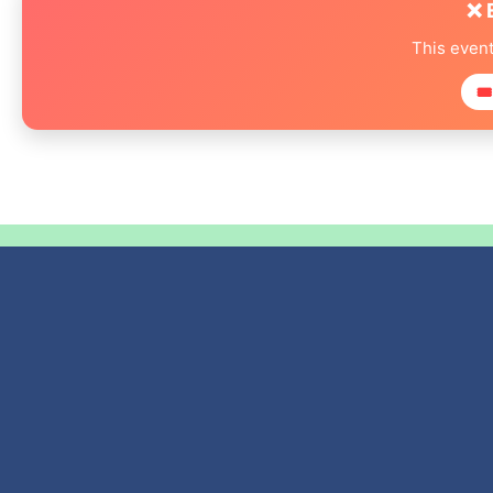
❌ 
This even
🎟