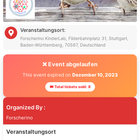
Veranstaltungsort:
Forscherino KinderLab, Filderbahnplatz 31, Stuttgart,
Baden-Württemberg, 70567, Deutschland
❌ Event abgelaufen
This event expired on
Dezember 10, 2023
🎟 Total tickets sold: 8
Organized By :
Forscherino
Veranstaltungsort