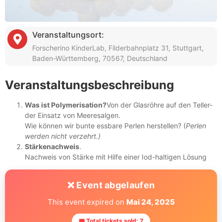
Veranstaltungsort:
Forscherino KinderLab, Filderbahnplatz 31, Stuttgart,
Baden-Württemberg, 70567, Deutschland
Veranstaltungsbeschreibung
Was ist Polymerisation?
Von der Glasröhre auf den Teller-
der Einsatz von Meeresalgen.
Wie können wir bunte essbare Perlen herstellen? (
Perlen
werden nicht verzehrt.)
Stärkenachweis
.
Nachweis von Stärke mit Hilfe einer Iod-haltigen Lösung
❌ Event abgelaufen
This event expired on
Mai 24, 2025
🎟 Total tickets sold: 7