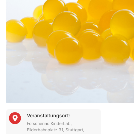
Veranstaltungsort:
Forscherino KinderLab,
Filderbahnplatz 31, Stuttgart,