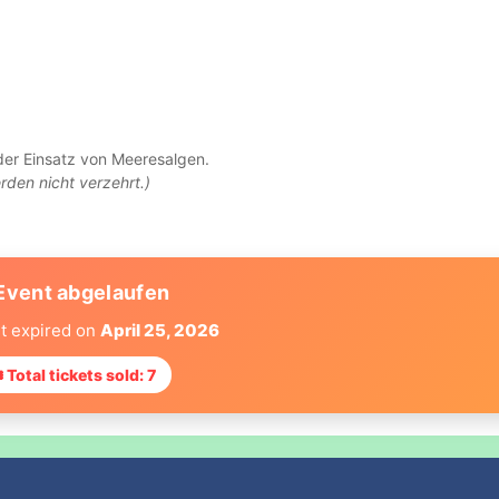
 der Einsatz von Meeresalgen.
rden nicht verzehrt.)
Event abgelaufen
t expired on
April 25, 2026
 Total tickets sold: 7