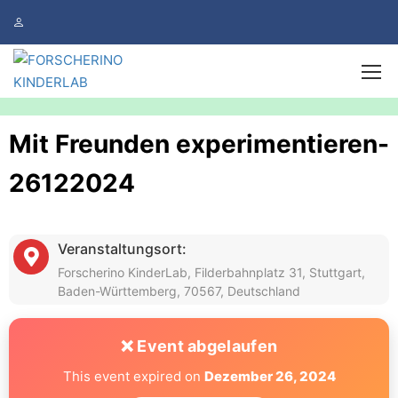
Mit Freunden experimentieren-
26122024
Veranstaltungsort:
Forscherino KinderLab, Filderbahnplatz 31, Stuttgart,
Baden-Württemberg, 70567, Deutschland
❌ Event abgelaufen
This event expired on
Dezember 26, 2024