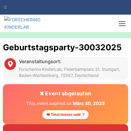
Geburtstagsparty-30032025
Veranstaltungsort:
Forscherino KinderLab, Filderbahnplatz 31, Stuttgart,
Baden-Württemberg, 70567, Deutschland
❌ Event abgelaufen
This event expired on
März 30, 2025
🎟 Total tickets sold: 7