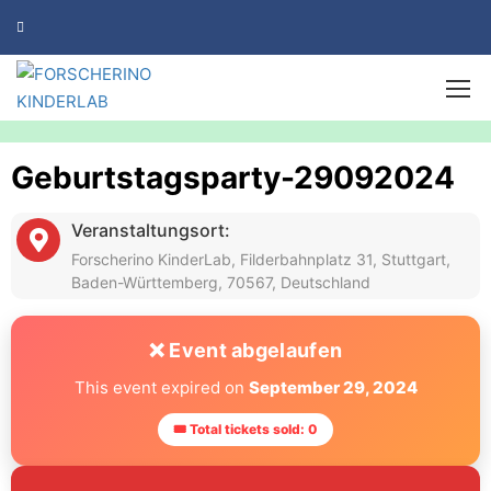
Geburtstagsparty-29092024
Veranstaltungsort:
Forscherino KinderLab, Filderbahnplatz 31, Stuttgart,
Baden-Württemberg, 70567, Deutschland
❌ Event abgelaufen
This event expired on
September 29, 2024
🎟 Total tickets sold: 0