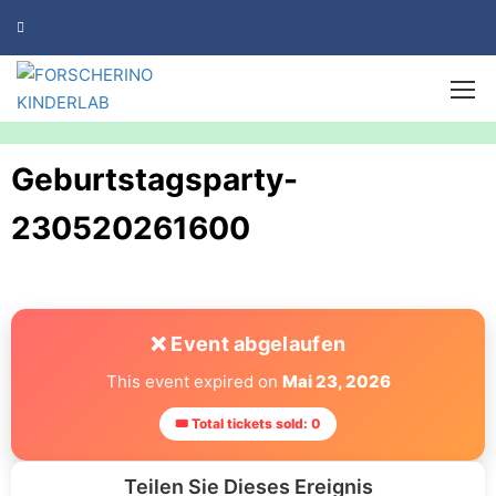
Geburtstagsparty-
230520261600
❌ Event abgelaufen
This event expired on
Mai 23, 2026
🎟 Total tickets sold: 0
Teilen Sie Dieses Ereignis