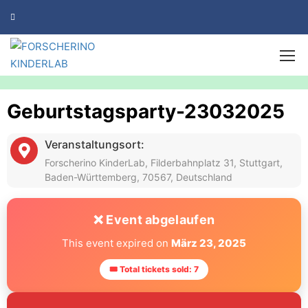
Geburtstagsparty-23032025
Veranstaltungsort:
Forscherino KinderLab, Filderbahnplatz 31, Stuttgart,
Baden-Württemberg, 70567, Deutschland
❌ Event abgelaufen
This event expired on
März 23, 2025
🎟 Total tickets sold: 7