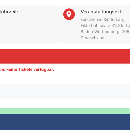
uhrzeit:
Veranstaltungsort:
Forscherino KinderLab,
Filderbahnplatz 31, Stuttg
Baden-Württemberg, 705
Deutschland
ind keine Tickets verfügbar.