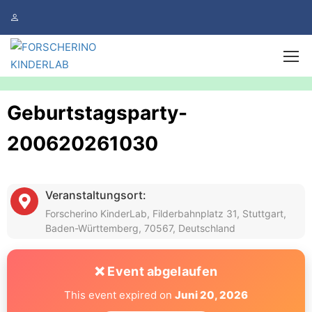
Geburtstagsparty-
200620261030
Veranstaltungsort:
Forscherino KinderLab, Filderbahnplatz 31, Stuttgart,
Baden-Württemberg, 70567, Deutschland
❌ Event abgelaufen
This event expired on
Juni 20, 2026