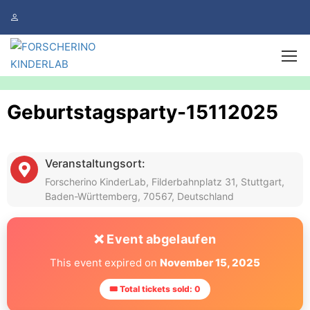
Geburtstagsparty-15112025
Veranstaltungsort:
Forscherino KinderLab, Filderbahnplatz 31, Stuttgart,
Baden-Württemberg, 70567, Deutschland
❌ Event abgelaufen
This event expired on
November 15, 2025
🎟 Total tickets sold: 0