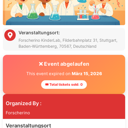
Veranstaltungsort:
Forscherino KinderLab, Filderbahnplatz 31, Stuttgart,
Baden-Württemberg, 70567, Deutschland
❌ Event abgelaufen
This event expired on
März 15, 2026
🎟 Total tickets sold: 0
Organized By :
Forscherino
Veranstaltungsort