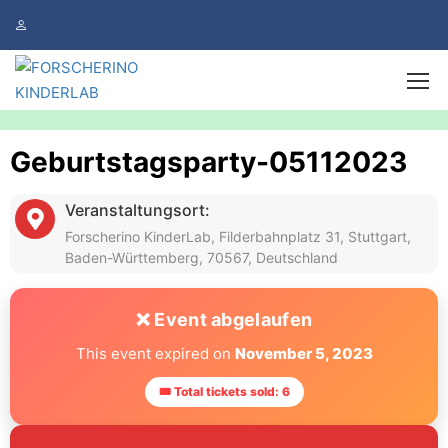
Geburtstagsparty-05112023
Veranstaltungsort:
Forscherino KinderLab, Filderbahnplatz 31, Stuttgart,
Baden-Württemberg, 70567, Deutschland
❌ Event abgelaufen
This event expired on
November 5, 2023
🎟 Total tickets sold: 6