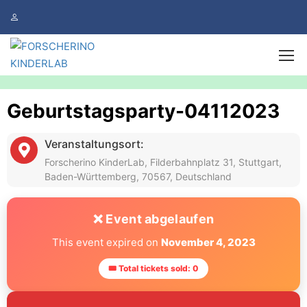
Geburtstagsparty-04112023
Veranstaltungsort:
Forscherino KinderLab, Filderbahnplatz 31, Stuttgart,
Baden-Württemberg, 70567, Deutschland
❌ Event abgelaufen
This event expired on
November 4, 2023
🎟 Total tickets sold: 0