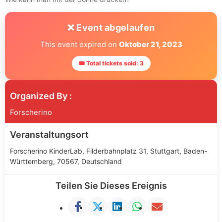
❌ Event abgelaufen
This event expired on
Oktober 21, 2023
🎟 Total tickets sold: 3
Organized By :
Forscherino
Veranstaltungsort
Forscherino KinderLab, Filderbahnplatz 31, Stuttgart, Baden-
Württemberg, 70567, Deutschland
Teilen Sie Dieses Ereignis